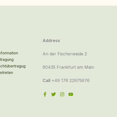
Address
sformation
An der Fischerweide 2
rtragung
ichtübertragug
60435 Frankfurt am Main
itreten
Call
+49 176 22975676