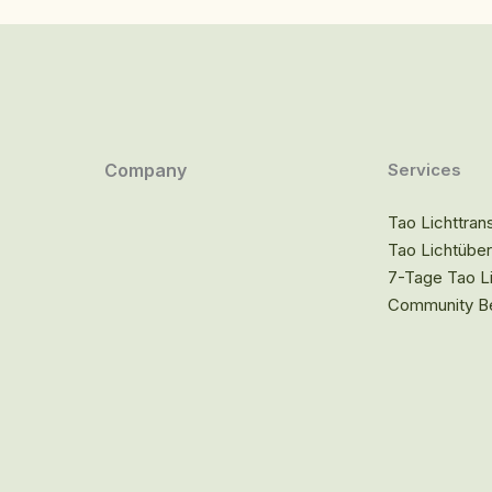
Company
Services
Tao Lichttran
Tao Lichtübe
7-Tage Tao L
Community Be