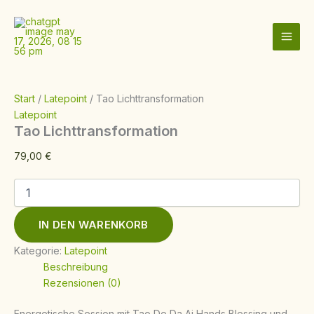
Tao
Zum
Lichttransformation
Inhalt
Menge
springen
Start
/
Latepoint
/ Tao Lichttransformation
Latepoint
Tao Lichttransformation
79,00
€
IN DEN WARENKORB
Kategorie:
Latepoint
Beschreibung
Rezensionen (0)
Energetische Session mit Tao De Da Ai Hands Blessing und