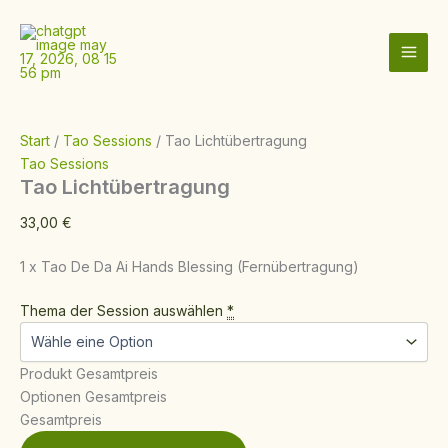
Tao
Zum
Lichtübertragung
Inhalt
Menge
springen
Start
/
Tao Sessions
/ Tao Lichtübertragung
Tao Sessions
Tao Lichtübertragung
33,00
€
1 x Tao De Da Ai Hands Blessing (Fernübertragung)
Thema der Session auswählen
*
Produkt Gesamtpreis
Optionen Gesamtpreis
Gesamtpreis